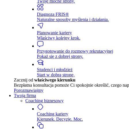
Twoje mocne strony.
Diagnoza FRIS®
Naturalne sposoby myślenia i działania.
Planowanie kariery
Właściwy kolejny krok.
Przygotowanie do rozmowy rekrutacyjnej
Pokaż się z dobrej strony.
Studenci i młodzież
Start w dobrą stronę.
Zacznij od
właściwego kierunku
Bezpłatna konsultacja pomoże Ci spokojnie określić, czego na
Porozmawiajmy
Twoja firma
Coaching biznesowy
Coaching kariery
Kierunek. Decyzje. Moc.