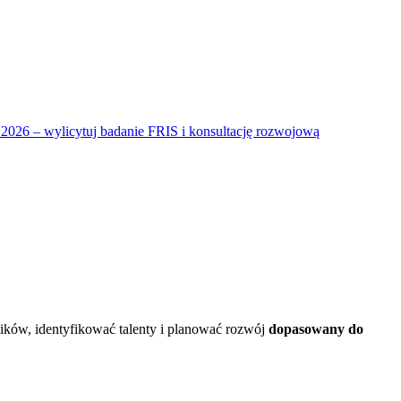
026 – wylicytuj badanie FRIS i konsultację rozwojową
ików, identyfikować talenty i planować rozwój
dopasowany do