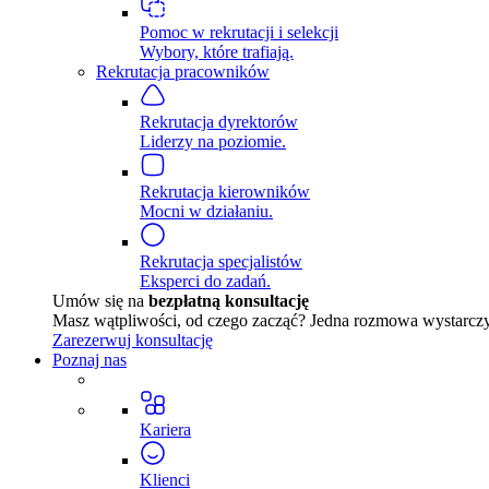
Pomoc w rekrutacji i selekcji
Wybory, które trafiają.
Rekrutacja pracowników
Rekrutacja dyrektorów
Liderzy na poziomie.
Rekrutacja kierowników
Mocni w działaniu.
Rekrutacja specjalistów
Eksperci do zadań.
Umów się na
bezpłatną konsultację
Masz wątpliwości, od czego zacząć? Jedna rozmowa wystarczy, 
Zarezerwuj konsultację
Poznaj nas
Kariera
Klienci