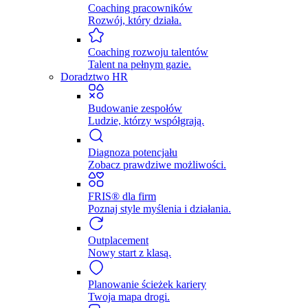
Coaching pracowników
Rozwój, który działa.
Coaching rozwoju talentów
Talent na pełnym gazie.
Doradztwo HR
Budowanie zespołów
Ludzie, którzy współgrają.
Diagnoza potencjału
Zobacz prawdziwe możliwości.
FRIS® dla firm
Poznaj style myślenia i działania.
Outplacement
Nowy start z klasą.
Planowanie ścieżek kariery
Twoja mapa drogi.