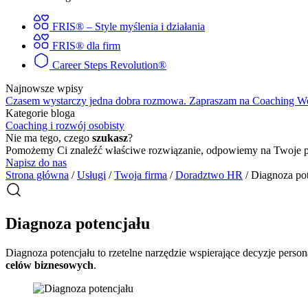
FRIS® – Style myślenia i działania
FRIS® dla firm
Career Steps Revolution®
Najnowsze wpisy
Czasem wystarczy jedna dobra rozmowa. Zapraszam na Coaching 
Kategorie bloga
Coaching i rozwój osobisty
Nie ma tego, czego
szukasz
?
Pomożemy Ci znaleźć właściwe rozwiązanie, odpowiemy na Twoje py
Napisz do nas
Strona główna
/
Usługi
/
Twoja firma
/
Doradztwo HR
/
Diagnoza pot
Diagnoza potencjału
Diagnoza potencjału to rzetelne narzędzie wspierające decyzje per
celów biznesowych
.