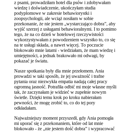
z psami, prowadziłam hotel dla psów i zdobywałam
wiedzę i doświadczenie, ukończyłam studia
podyplomowe w zakresie behawiorystki i
zoopsychologii, ale wciąż nosiłam w sobie
przekonanie, że nie jestem „wystarczająco dobra”, aby
wyjść szerzej z usługami behawioralnymi. I to pomimo
tego, że na co dzień w hotelowej rzeczywistości
wykorzystywałam z powodzeniem wszystko to, co się
na te usługi składa, a nawet więcej. To poczucie
blokowało mnie latami - wiedziałam, że mam wiedzę i
umiejętności, a jednak brakowało mi odwagi, by
pokazać je światu.
Nasze spotkania były dla mnie przełomem. Ania
prowadzi w taki sposób, że jej uważność i trafne
pytania oraz niezwykła empatia nadają całej pracy
ogromną jasność. Potrafiła odbić mi moje własne myśli
tak, że zaczynałam je widzieć w zupełnie nowym
świetle. Dzięki temu krok po kroku nabierałam
pewności, że mogę zrobić to, co do tej pory
odkładałam.
Najważniejszy moment przyszedł, gdy Ania pomogła
mi uporać się z przekonaniem, które od lat mnie
blokowało - że „nie jestem dość dobra” i wypracować