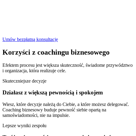
Twoja organizacja może działać skuteczniej
Coaching biznesowy daje Ci jasność, narzędzia i wsparcie, które
przekładają się na realne wyniki. Zrób pierwszy krok i sprawdź, co
możemy zmienić razem.
Umów bezpłatną konsultację
Korzyści z coachingu biznesowego
Efektem procesu jest większa skuteczność, świadome przywództwo
i organizacja, która realizuje cele.
Skuteczniejsze decyzje
Działasz z większą pewnością i spokojem
Wiesz, które decyzje należą do Ciebie, a które możesz delegować.
Coaching biznesowy buduje pewność siebie opartą na
samoświadomości, nie na impulsie.
Lepsze wyniki zespołu