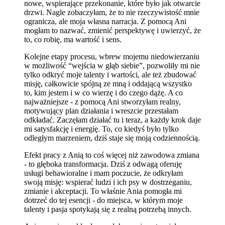
nowe, wspierające przekonanie, które było jak otwarcie
drzwi. Nagle zobaczyłam, że to nie rzeczywistość mnie
ogranicza, ale moja własna narracja. Z pomocą Ani
mogłam to nazwać, zmienić perspektywę i uwierzyć, że
to, co robię, ma wartość i sens.
Kolejne etapy procesu, wbrew mojemu niedowierzaniu
w możliwość “wejścia w głąb siebie”, pozwoliły mi nie
tylko odkryć moje talenty i wartości, ale też zbudować
misję, całkowicie spójną ze mną i oddającą wszystko
to, kim jestem i w co wierzę i do czego dążę. A co
najważniejsze - z pomocą Ani stworzyłam realny,
motywujący plan działania i wreszcie przestałam
odkładać. Zaczęłam działać tu i teraz, a każdy krok daje
mi satysfakcję i energię. To, co kiedyś było tylko
odległym marzeniem, dziś staje się moją codziennością.
Efekt pracy z Anią to coś więcej niż zawodowa zmiana
- to głęboka transformacja. Dziś z odwagą oferuję
usługi behawioralne i mam poczucie, że odkryłam
swoją misję: wspierać ludzi i ich psy w dostrzeganiu,
zmianie i akceptacji. To właśnie Ania pomogła mi
dotrzeć do tej esencji - do miejsca, w którym moje
talenty i pasja spotykają się z realną potrzebą innych.