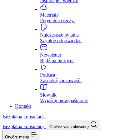
Inspiracje i wiedza.
Materiały
Przydatne rzeczy.
Najczęstsze pytania
Szybkie odpowiedzi.
Newsletter
Bądź na bieżąco.
Podcast
Zaspokój ciekawość.
Słownik
Wyjaśnij niewyjaśnione.
Kontakt
Bezpłatna konsultacja
Bezpłatna konsultacja
Otwórz wyszukiwarkę
Otwórz menu