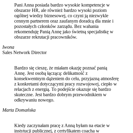
Pani Anna posiada bardzo wysokie kompetencje w
obszarze HR, ale również bardzo wysoki poziom
ogólnej wiedzy biznesowej, co czyni ją niezwykle
cennym partnerem oraz zaufanym doradcą dla mnie i
pozostałych członków zarządu. Bez wahania
rekomenduję Panią Annę jako świetną specjalistkę w
obszarze rekrutacji pracowników.
Iwona
Sales Network Director
Bardzo się cieszę, że miałam okazję poznać panią
Annę. Jest osobą łączącą: delikatność z
konsekwentnym dążeniem do celu, przyjazną atmosferę
z konkretami dotyczącymi pracy rozwojowej, ciepło w
relacjach z energią. To podejście okazuje się bardzo
skuteczne. Jest bardzo dobrym przewodnikiem w
odkrywaniu nowego.
Marta Domańska
Kiedy zaczynałam pracę z Anną byłam na etacie w
instytucji publicznej, z certyfikatem coacha w