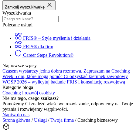
Zamknij wyszukiwarkę
Wyszukiwarka
Polecane usługi
FRIS® – Style myślenia i działania
FRIS® dla firm
Career Steps Revolution®
Najnowsze wpisy
Czasem wystarczy jedna dobra rozmowa. Zapraszam na Coaching
Week
5 dni, które mogą pomóc Ci odzyskać kierunek zawodowy
WOŚP 2026 – wylicytuj badanie FRIS i konsultację rozwojową
Kategorie bloga
Coaching i rozwój osobisty
Nie ma tego, czego
szukasz
?
Pomożemy Ci znaleźć właściwe rozwiązanie, odpowiemy na Twoje
pytania i rozwiejemy wątpliwości.
Napisz do nas
Strona główna
/
Usługi
/
Twoja firma
/
Coaching biznesowy