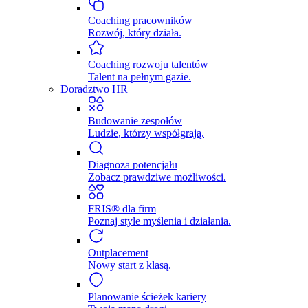
Coaching pracowników
Rozwój, który działa.
Coaching rozwoju talentów
Talent na pełnym gazie.
Doradztwo HR
Budowanie zespołów
Ludzie, którzy współgrają.
Diagnoza potencjału
Zobacz prawdziwe możliwości.
FRIS® dla firm
Poznaj style myślenia i działania.
Outplacement
Nowy start z klasą.
Planowanie ścieżek kariery