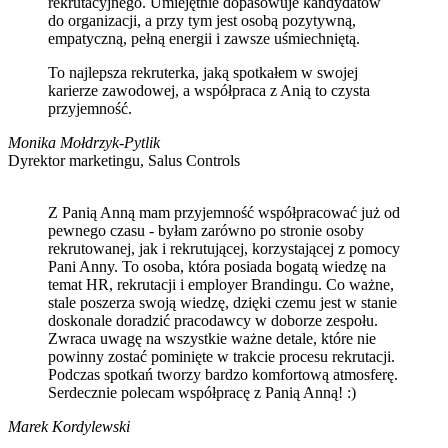
rekrutacyjnego. Umiejętnie dopasowuje kandydatów
do organizacji, a przy tym jest osobą pozytywną,
empatyczną, pełną energii i zawsze uśmiechniętą.
To najlepsza rekruterka, jaką spotkałem w swojej
karierze zawodowej, a współpraca z Anią to czysta
przyjemność.
Monika Mołdrzyk-Pytlik
Dyrektor marketingu, Salus Controls
Z Panią Anną mam przyjemność współpracować już od
pewnego czasu - byłam zarówno po stronie osoby
rekrutowanej, jak i rekrutującej, korzystającej z pomocy
Pani Anny. To osoba, która posiada bogatą wiedzę na
temat HR, rekrutacji i employer Brandingu. Co ważne,
stale poszerza swoją wiedzę, dzięki czemu jest w stanie
doskonale doradzić pracodawcy w doborze zespołu.
Zwraca uwagę na wszystkie ważne detale, które nie
powinny zostać pominięte w trakcie procesu rekrutacji.
Podczas spotkań tworzy bardzo komfortową atmosferę.
Serdecznie polecam współpracę z Panią Anną! :)
Marek Kordylewski