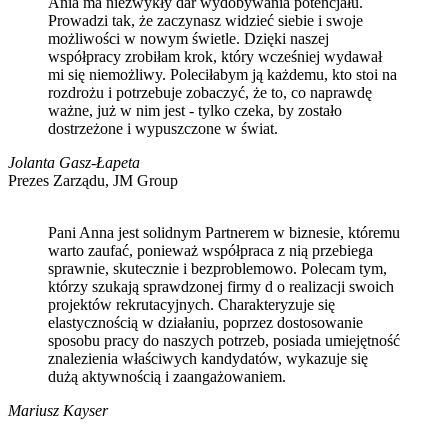
Ania ma niezwykły dar wydobywania potencjału.
Prowadzi tak, że zaczynasz widzieć siebie i swoje
możliwości w nowym świetle. Dzięki naszej
współpracy zrobiłam krok, który wcześniej wydawał
mi się niemożliwy. Poleciłabym ją każdemu, kto stoi na
rozdrożu i potrzebuje zobaczyć, że to, co naprawdę
ważne, już w nim jest - tylko czeka, by zostało
dostrzeżone i wypuszczone w świat.
Jolanta Gasz-Łapeta
Prezes Zarządu, JM Group
Pani Anna jest solidnym Partnerem w biznesie, któremu
warto zaufać, ponieważ współpraca z nią przebiega
sprawnie, skutecznie i bezproblemowo. Polecam tym,
którzy szukają sprawdzonej firmy d o realizacji swoich
projektów rekrutacyjnych. Charakteryzuje się
elastycznością w działaniu, poprzez dostosowanie
sposobu pracy do naszych potrzeb, posiada umiejętność
znalezienia właściwych kandydatów, wykazuje się
dużą aktywnością i zaangażowaniem.
Mariusz Kayser