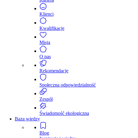
Klienci
Kwalifikacje
Misja
O nas
Rekomendacje
Społeczna odpowiedzialność
Zespół
Świadomość ekologiczna
Baza wiedzy
Blog