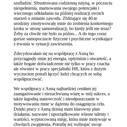
szufladzie. Sfrustrowana codzienną rutyną, w poczuciu
niespełnienia, marnowania swojego potencjału i
wiecznego odkładania na później realizacji swoich
marzeń o zmianie zawodu. Zbliżające się 40-te
urodziny zmotywowały mnie do zrobienia konkretnego
kroku w stronę samorealizacji, bo kiedy jeśli nie teraz?
Żeby za chwile nie było za późno... A do tego coraz
gorsze samopoczucie fizyczne i psychiczne wynikające
z trwania w sytuacji zawieszenia.
Zdecydowałam się na współpracę z Anną bo
przyciągnęły mnie jej energia, optymizm i otwartość, a
także bogate doświadczenie nie tylko w pracy coacha
ale również w pracy specjalistki HR, która z dużym
wyczuciem potrafi łączyć ludzi chcących ze sobą
współpracować.
We współpracy z Anną najbardziej ceniłam jej
zaangażowanie i niezachwianą wiarę w mój sukces, a
także łagodną stanowczość i nieodpuszczanie w
motywowaniu mnie w dążeniu do osiągnięcia celu.
Dzięki pracy z Anną dzisiaj mam klarowny plan
działania, nazwane i uporządkowane własne talenty i
wartości, wypracowaną misję, która mnie motywuje w
chwilach zwątpienia. Potrafię też rozbrajać swoje