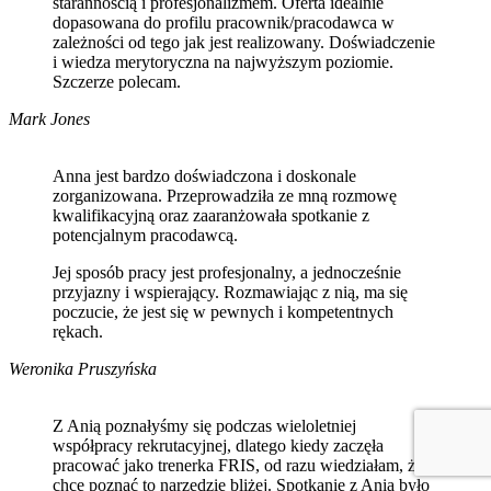
starannością i profesjonalizmem. Oferta idealnie
dopasowana do profilu pracownik/pracodawca w
zależności od tego jak jest realizowany. Doświadczenie
i wiedza merytoryczna na najwyższym poziomie.
Szczerze polecam.
Mark Jones
Anna jest bardzo doświadczona i doskonale
zorganizowana. Przeprowadziła ze mną rozmowę
kwalifikacyjną oraz zaaranżowała spotkanie z
potencjalnym pracodawcą.
Jej sposób pracy jest profesjonalny, a jednocześnie
przyjazny i wspierający. Rozmawiając z nią, ma się
poczucie, że jest się w pewnych i kompetentnych
rękach.
Weronika Pruszyńska
Z Anią poznałyśmy się podczas wieloletniej
współpracy rekrutacyjnej, dlatego kiedy zaczęła
pracować jako trenerka FRIS, od razu wiedziałam, że
chcę poznać to narzędzie bliżej. Spotkanie z Anią było