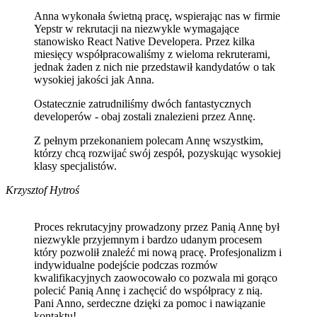
Anna wykonała świetną pracę, wspierając nas w firmie
Yepstr w rekrutacji na niezwykle wymagające
stanowisko React Native Developera. Przez kilka
miesięcy współpracowaliśmy z wieloma rekruterami,
jednak żaden z nich nie przedstawił kandydatów o tak
wysokiej jakości jak Anna.
Ostatecznie zatrudniliśmy dwóch fantastycznych
developerów - obaj zostali znalezieni przez Annę.
Z pełnym przekonaniem polecam Annę wszystkim,
którzy chcą rozwijać swój zespół, pozyskując wysokiej
klasy specjalistów.
Krzysztof Hytroś
Proces rekrutacyjny prowadzony przez Panią Annę był
niezwykle przyjemnym i bardzo udanym procesem
który pozwolił znaleźć mi nową pracę. Profesjonalizm i
indywidualne podejście podczas rozmów
kwalifikacyjnych zaowocowało co pozwala mi gorąco
polecić Panią Annę i zachęcić do współpracy z nią.
Pani Anno, serdeczne dzięki za pomoc i nawiązanie
kontaktu!