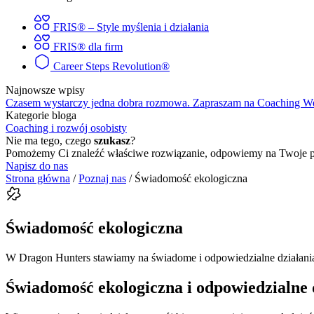
FRIS® – Style myślenia i działania
FRIS® dla firm
Career Steps Revolution®
Najnowsze wpisy
Czasem wystarczy jedna dobra rozmowa. Zapraszam na Coaching 
Kategorie bloga
Coaching i rozwój osobisty
Nie ma tego, czego
szukasz
?
Pomożemy Ci znaleźć właściwe rozwiązanie, odpowiemy na Twoje py
Napisz do nas
Strona główna
/
Poznaj nas
/
Świadomość ekologiczna
Świadomość ekologiczna
W Dragon Hunters stawiamy na świadome i odpowiedzialne działania,
Świadomość ekologiczna i odpowiedzialne 