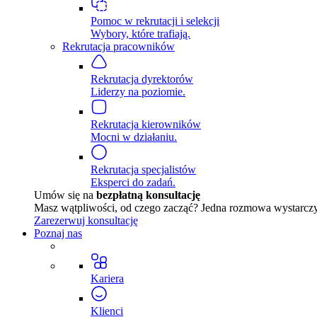
Pomoc w rekrutacji i selekcji
Wybory, które trafiają.
Rekrutacja pracowników
Rekrutacja dyrektorów
Liderzy na poziomie.
Rekrutacja kierowników
Mocni w działaniu.
Rekrutacja specjalistów
Eksperci do zadań.
Umów się na
bezpłatną konsultację
Masz wątpliwości, od czego zacząć? Jedna rozmowa wystarczy, 
Zarezerwuj konsultację
Poznaj nas
Kariera
Klienci