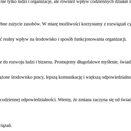
e tylko ludzi i organizacje, ale również wpływ codziennych działań n
otrzebne zużycie zasobów. W miarę możliwości korzystamy z rozwiąza
 realny wpływ na środowisko i sposób funkcjonowania organizacji.
 do rozwoju ludzi i biznesu. Promujemy długofalowe myślenie, świadom
one środowisko pracy, lepszą komunikację i większą odpowiedzialno
nt codziennej odpowiedzialności. Wiemy, że zmiana zaczyna się od św
iązań.