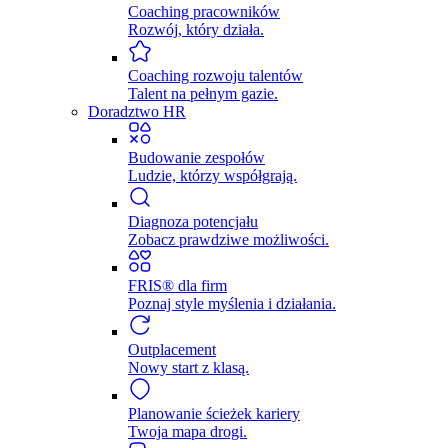
Coaching pracowników
Rozwój, który działa.
Coaching rozwoju talentów
Talent na pełnym gazie.
Doradztwo HR
Budowanie zespołów
Ludzie, którzy współgrają.
Diagnoza potencjału
Zobacz prawdziwe możliwości.
FRIS® dla firm
Poznaj style myślenia i działania.
Outplacement
Nowy start z klasą.
Planowanie ścieżek kariery
Twoja mapa drogi.