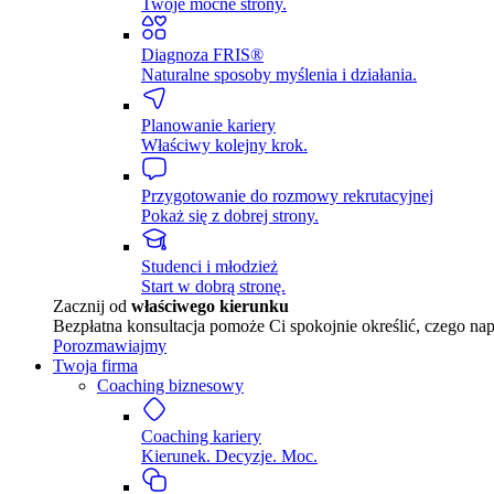
Twoje mocne strony.
Diagnoza FRIS®
Naturalne sposoby myślenia i działania.
Planowanie kariery
Właściwy kolejny krok.
Przygotowanie do rozmowy rekrutacyjnej
Pokaż się z dobrej strony.
Studenci i młodzież
Start w dobrą stronę.
Zacznij od
właściwego kierunku
Bezpłatna konsultacja pomoże Ci spokojnie określić, czego na
Porozmawiajmy
Twoja firma
Coaching biznesowy
Coaching kariery
Kierunek. Decyzje. Moc.