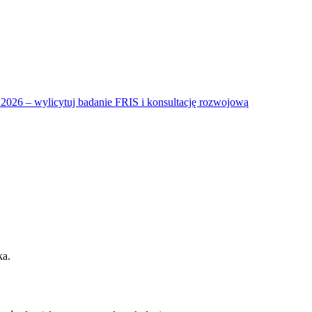
026 – wylicytuj badanie FRIS i konsultację rozwojową
ka.