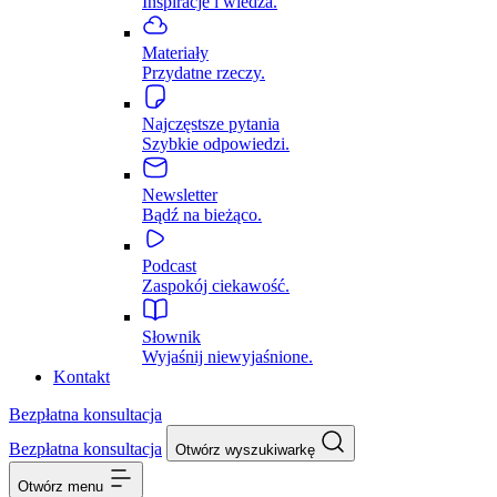
Inspiracje i wiedza.
Materiały
Przydatne rzeczy.
Najczęstsze pytania
Szybkie odpowiedzi.
Newsletter
Bądź na bieżąco.
Podcast
Zaspokój ciekawość.
Słownik
Wyjaśnij niewyjaśnione.
Kontakt
Bezpłatna konsultacja
Bezpłatna konsultacja
Otwórz wyszukiwarkę
Otwórz menu