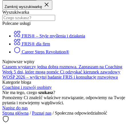
Zamknij wyszukiwarkę
Wyszukiwarka
Polecane usługi
FRIS® – Style myślenia i działania
FRIS® dla firm
Career Steps Revolution®
Najnowsze wpisy
Czasem wystarczy jedna dobra rozmowa. Zapraszam na Coaching
Week
5 dni, które mogą pomóc Ci odzyskać kierunek zawodowy
WOŚP 2026 – wylicytuj badanie FRIS i konsultację rozwojową
Kategorie bloga
Coaching i rozwój osobisty
Nie ma tego, czego
szukasz
?
Pomożemy Ci znaleźć właściwe rozwiązanie, odpowiemy na Twoje
pytania i rozwiejemy wątpliwości.
Napisz do nas
Strona główna
/
Poznaj nas
/
Społeczna odpowiedzialność