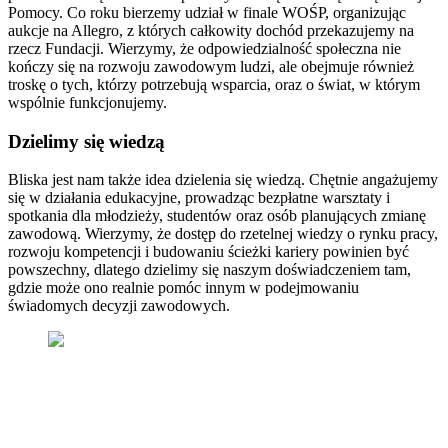
Pomocy. Co roku bierzemy udział w finale WOŚP, organizując
aukcje na Allegro, z których całkowity dochód przekazujemy na
rzecz Fundacji. Wierzymy, że odpowiedzialność społeczna nie
kończy się na rozwoju zawodowym ludzi, ale obejmuje również
troskę o tych, którzy potrzebują wsparcia, oraz o świat, w którym
wspólnie funkcjonujemy.
Dzielimy się wiedzą
Bliska jest nam także idea dzielenia się wiedzą. Chętnie angażujemy
się w działania edukacyjne, prowadząc bezpłatne warsztaty i
spotkania dla młodzieży, studentów oraz osób planujących zmianę
zawodową. Wierzymy, że dostęp do rzetelnej wiedzy o rynku pracy,
rozwoju kompetencji i budowaniu ścieżki kariery powinien być
powszechny, dlatego dzielimy się naszym doświadczeniem tam,
gdzie może ono realnie pomóc innym w podejmowaniu
świadomych decyzji zawodowych.
Bo odpowiedzialny rozwój zaczyna się
tam, gdzie człowiek przestaje być tylko