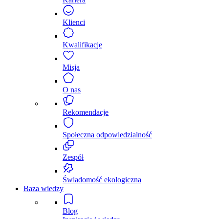
Klienci
Kwalifikacje
Misja
O nas
Rekomendacje
Społeczna odpowiedzialność
Zespół
Świadomość ekologiczna
Baza wiedzy
Blog