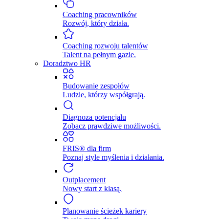
Coaching pracowników
Rozwój, który działa.
Coaching rozwoju talentów
Talent na pełnym gazie.
Doradztwo HR
Budowanie zespołów
Ludzie, którzy współgrają.
Diagnoza potencjału
Zobacz prawdziwe możliwości.
FRIS® dla firm
Poznaj style myślenia i działania.
Outplacement
Nowy start z klasą.
Planowanie ścieżek kariery